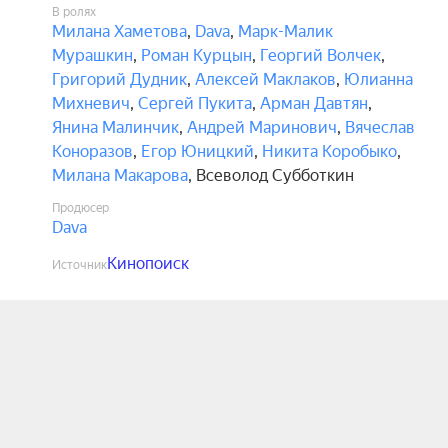
В ролях
Милана Хаметова
,
Dava
,
Марк-Малик
Мурашкин
,
Роман Курцын
,
Георгий Волчек
,
Григорий Дудник
,
Алексей Маклаков
,
Юлианна
Михневич
,
Сергей Пукита
,
Арман Давтян
,
Янина Малинчик
,
Андрей Маринович
,
Вячеслав
Коноразов
,
Егор Юницкий
,
Никита Коробыко
,
Милана Макарова
,
Всеволод Субботкин
Продюсер
Dava
Кинопоиск
Источник