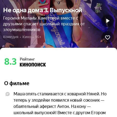
Не одна дома 3. Выпускной
Героиня Миланы Хаметовой вместе с
друзьями спасает школьный праздник от
злоумышленников
Комедия  •  Кино  •  16+
8.3
Рейтинг
О фильме
Маша опять сталкивается с коварной Няней. Но 
теперь у злодейки появился новый союзник — 
обаятельный аферист Антон. На кону — 
школьный выпускной! Вместе с другом Егором 