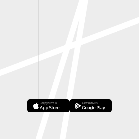
Загрузите в
Скачать из
App Store
Google Play