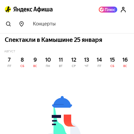
Концерты
Спектакли в Камышине 25 января
АВГУСТ
7
8
9
10
11
12
13
14
15
16
ПТ
СБ
ВС
ПН
ВТ
СР
ЧТ
ПТ
СБ
ВС