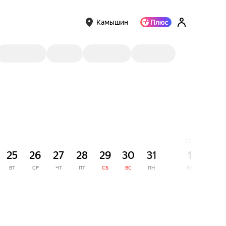
Камышин
СЕНТЯБРЬ
25
26
27
28
29
30
31
1
2
ВТ
СР
ЧТ
ПТ
СБ
ВС
ПН
ВТ
СР