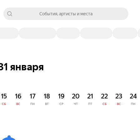
События, артисты и места
31 января
15
16
17
18
19
20
21
22
23
24
СБ
ВС
ПН
ВТ
СР
ЧТ
ПТ
СБ
ВС
ПН