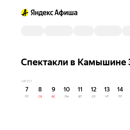
Спектакли в Камышине 
АВГУСТ
7
8
9
10
11
12
13
14
ПТ
СБ
ВС
ПН
ВТ
СР
ЧТ
ПТ