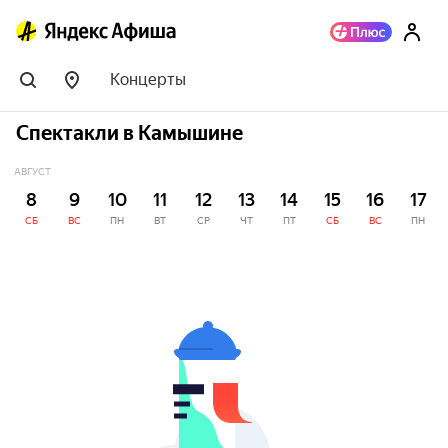
Концерты
Спектакли в Камышине
АВГУСТ
8
9
10
11
12
13
14
15
16
17
СБ
ВС
ПН
ВТ
СР
ЧТ
ПТ
СБ
ВС
ПН