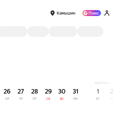
Камышин
СЕНТЯБРЬ
26
27
28
29
30
31
1
2
3
СР
ЧТ
ПТ
СБ
ВС
ПН
ВТ
СР
ЧТ