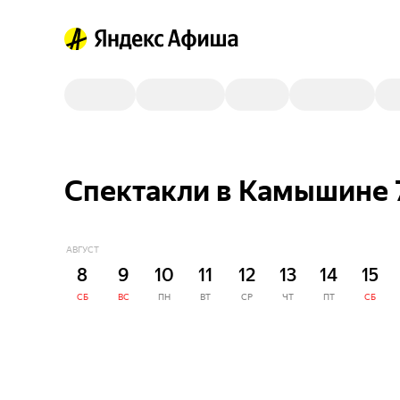
Спектакли в Камышине 
АВГУСТ
8
9
10
11
12
13
14
15
СБ
ВС
ПН
ВТ
СР
ЧТ
ПТ
СБ