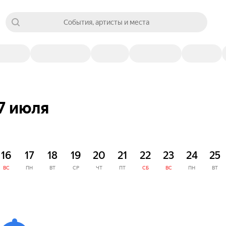
События, артисты и места
7 июля
16
17
18
19
20
21
22
23
24
25
ВС
ПН
ВТ
СР
ЧТ
ПТ
СБ
ВС
ПН
ВТ