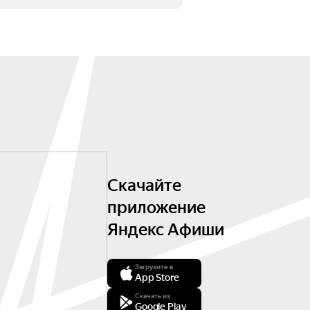
Скачайте
приложение
Яндекс Афиши
Загрузите в
App Store
Скачать из
Google Play