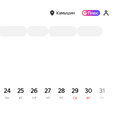
Камышин
СЕНТЯ
24
25
26
27
28
29
30
31
1
ПН
ВТ
СР
ЧТ
ПТ
СБ
ВС
ПН
ВТ