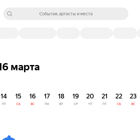
События, артисты и места
16 марта
14
15
16
17
18
19
20
21
22
23
ПТ
СБ
ВС
ПН
ВТ
СР
ЧТ
ПТ
СБ
ВС