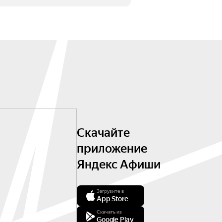
Скачайте
приложение
Яндекс Афиши
Загрузите в
App Store
Скачать из
Google Play