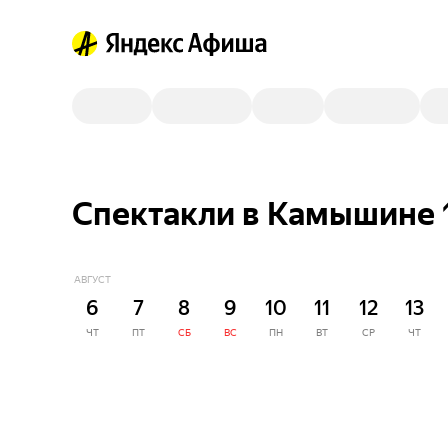
Спектакли в Камышине 
АВГУСТ
6
7
8
9
10
11
12
13
ЧТ
ПТ
СБ
ВС
ПН
ВТ
СР
ЧТ