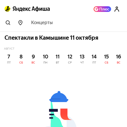
Концерты
Спектакли в Камышине 11 октября
АВГУСТ
7
8
9
10
11
12
13
14
15
16
ПТ
СБ
ВС
ПН
ВТ
СР
ЧТ
ПТ
СБ
ВС