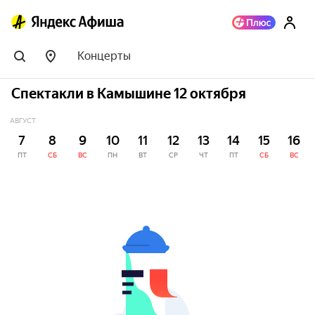
Концерты
Спектакли в Камышине 12 октября
АВГУСТ
7
8
9
10
11
12
13
14
15
16
ПТ
СБ
ВС
ПН
ВТ
СР
ЧТ
ПТ
СБ
ВС