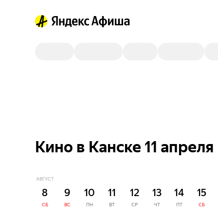
Кино в Канске 11 апреля
АВГУСТ
8
9
10
11
12
13
14
15
СБ
ВС
ПН
ВТ
СР
ЧТ
ПТ
СБ