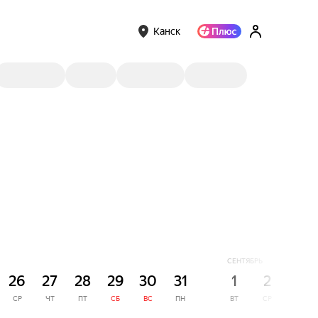
Канск
СЕНТЯБРЬ
26
27
28
29
30
31
1
2
3
СР
ЧТ
ПТ
СБ
ВС
ПН
ВТ
СР
ЧТ