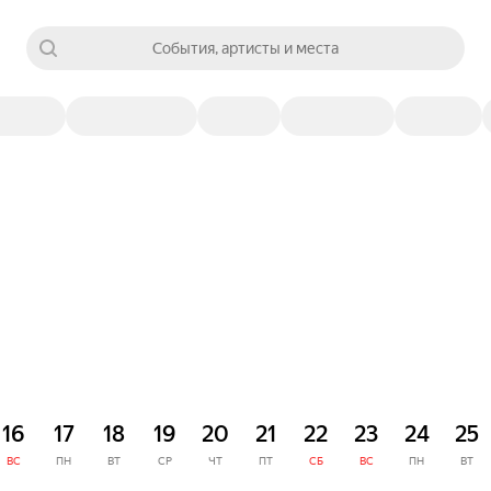
События, артисты и места
16
17
18
19
20
21
22
23
24
25
ВС
ПН
ВТ
СР
ЧТ
ПТ
СБ
ВС
ПН
ВТ