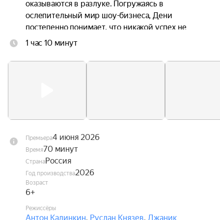
оказываются в разлуке. Погружаясь в 
ослепительный мир шоу-бизнеса, Дени 
постепенно понимает, что никакой успех не 
способен заменить семью, а искренность ценнее 
1 час 10 минут
любых контрактов. В это же время Андрей 
переживает кризис в отношениях с невестой, и 
именно Дени помогает ему заново поверить в 
любовь.
4 июня 2026
Премьера
70 минут
Время
Россия
Страна
2026
Год производства
Возраст
6+
Режиссёры
Антон Калинкин
,
Руслан Князев
,
Джаник