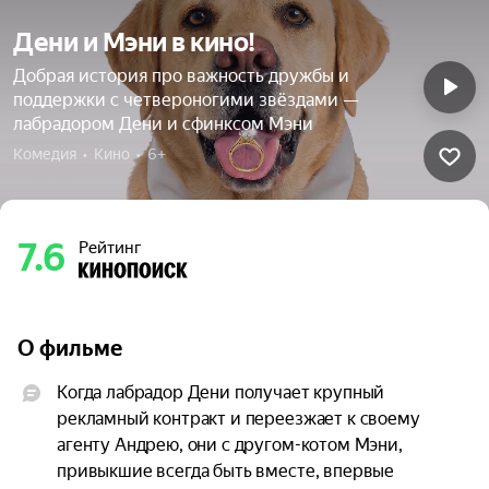
Дени и Мэни в кино!
Добрая история про важность дружбы и
поддержки с четвероногими звёздами —
лабрадором Дени и сфинксом Мэни
Комедия  •  Кино  •  6+
7.6
Рейтинг
О фильме
Когда лабрадор Дени получает крупный 
рекламный контракт и переезжает к своему 
агенту Андрею, они с другом-котом Мэни, 
привыкшие всегда быть вместе, впервые 