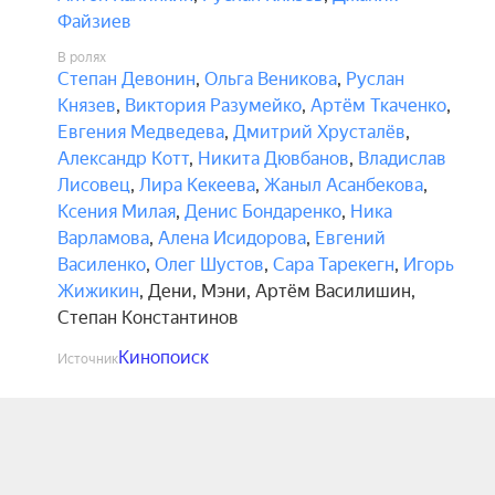
Файзиев
В ролях
Степан Девонин
,
Ольга Веникова
,
Руслан
Князев
,
Виктория Разумейко
,
Артём Ткаченко
,
Евгения Медведева
,
Дмитрий Хрусталёв
,
Александр Котт
,
Никита Дювбанов
,
Владислав
Лисовец
,
Лира Кекеева
,
Жаныл Асанбекова
,
Ксения Милая
,
Денис Бондаренко
,
Ника
Варламова
,
Алена Исидорова
,
Евгений
Василенко
,
Олег Шустов
,
Сара Тарекегн
,
Игорь
Жижикин
,
Дени
,
Мэни
,
Артём Василишин
,
Степан Константинов
Кинопоиск
Источник