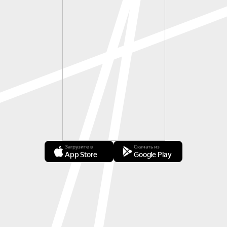
Загрузите в
Скачать из
App Store
Google Play