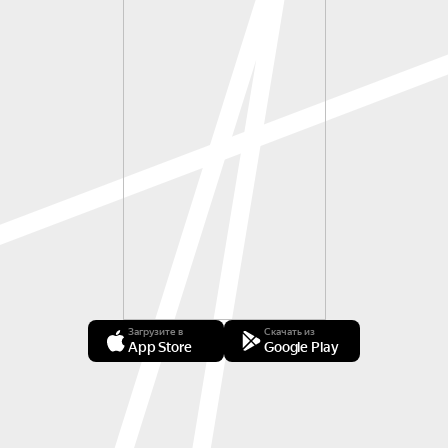
Загрузите в
Скачать из
App Store
Google Play