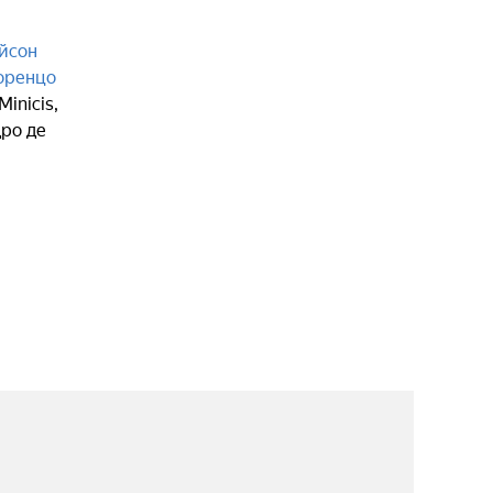
йсон
оренцо
Minicis
,
ро де