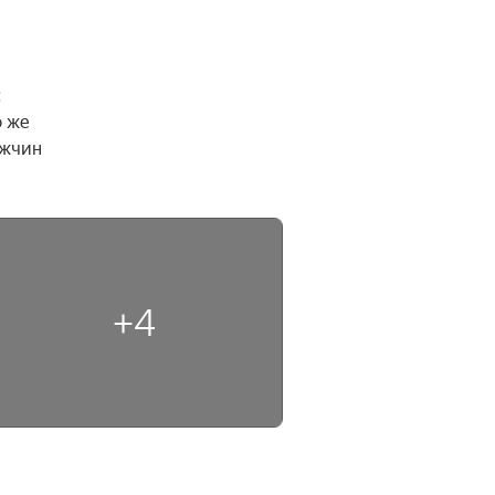
 
 же 
жчин 
+4