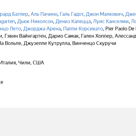
ь
рард Батлер
,
Аль Пачино
,
Галь Гадот
,
Джон Малкович
,
Дже
ngarten
,
Дьюк Николсон
,
Дениз Капецца
,
Луис Канселми
,
Л
нцо Лето
,
Джорджа Арена
,
Паппи Корсикато
,
Pier Paolo De 
и
,
Гэвин Вайнгартен
,
Дарио Самак
,
Гален Хоппер
,
Алессанд
Ла Вольпе
,
Джузеппе Кутрулла
,
Винченцо Скуручи
Италия, Чили, США
te