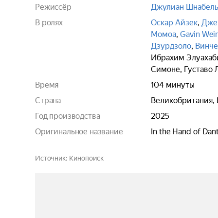
Режиссёр
Джулиан Шнабел
В ролях
Оскар Айзек
,
Дже
Момоа
,
Gavin Wei
Дзурдзоло
,
Винче
Ибрахим Элуахаб
Симоне
,
Густаво 
Время
104 минуты
Страна
Великобритания, 
Год производства
2025
Оригинальное название
In the Hand of Dan
Источник
Кинопоиск