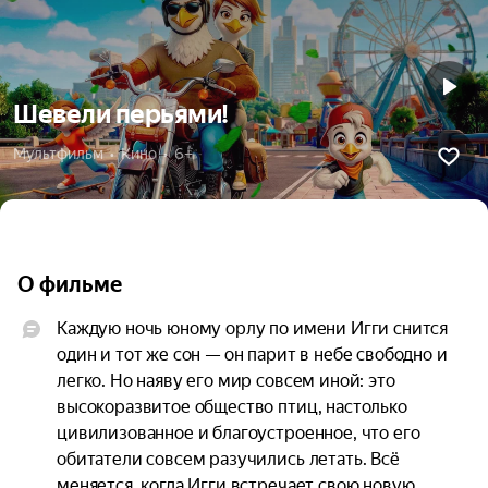
Шевели перьями!
Мультфильм  •  Кино  •  6+
О фильме
Каждую ночь юному орлу по имени Игги снится 
один и тот же сон — он парит в небе свободно и 
легко. Но наяву его мир совсем иной: это 
высокоразвитое общество птиц, настолько 
цивилизованное и благоустроенное, что его 
обитатели совсем разучились летать. Всё 
меняется, когда Игги встречает свою новую 