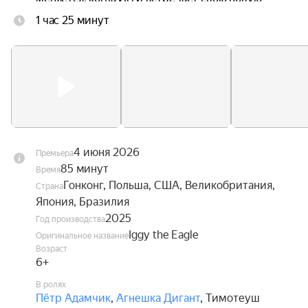
одноклассницу Ив, без ума влюблённую в 
1 час 25 минут
авиацию. Вдохновлённый её увлечением, он 
наконец обретает смелость взглянуть в глаза 
собственной мечте — и впервые в жизни 
расправить крылья.
4 июня 2026
Премьера
85 минут
Время
Гонконг, Польша, США, Великобритания,
Страна
Япония, Бразилия
2025
Год производства
Iggy the Eagle
Оригинальное название
Возраст
6+
В ролях
Пётр Адамчик
,
Агнешка Дигант
,
Тимотеуш