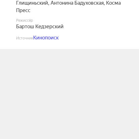
Глищиньский
,
Антонина Бадуховская
,
Косма
Пресс
Режиссёр
Бартош Кедзерский
Кинопоиск
Источник