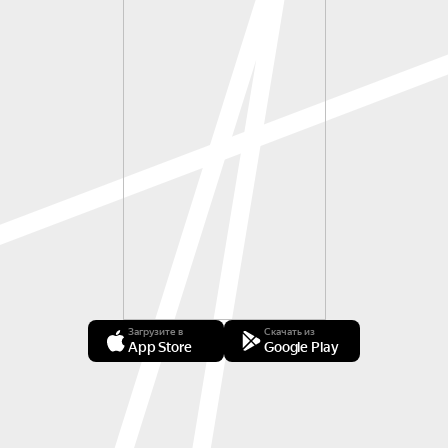
Загрузите в
Скачать из
App Store
Google Play