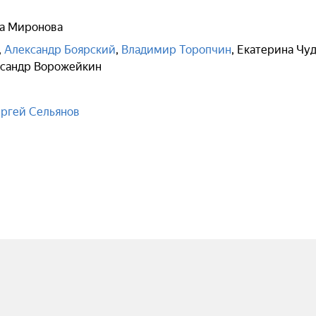
а Миронова
,
Александр Боярский
,
Владимир Торопчин
,
Екатерина Чу
сандр Ворожейкин
ргей Сельянов