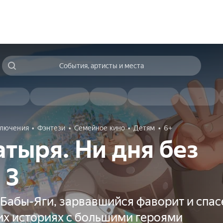
События, артисты и места
лючения
Фэнтези
Семейное кино
Детям
6+
атыря. Ни дня без
 3
Бабы-Яги, зарвавшийся фаворит и спас
их историях с большими героями