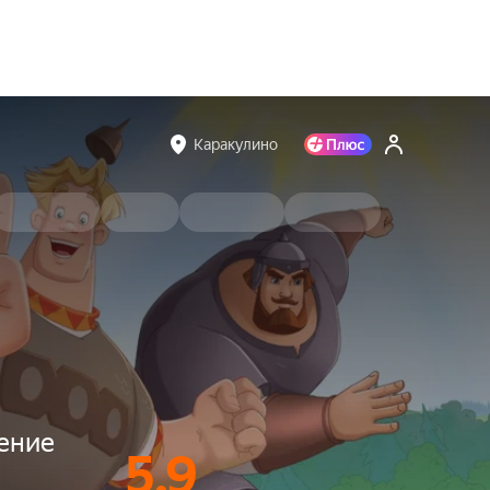
Каракулино
ение
5.9