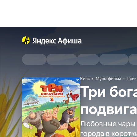
Кино
Мультфильм
Прик
Три бог
подвига
Любовные чары 
города в коротк