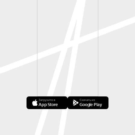
Загрузите в
Скачать из
App Store
Google Play