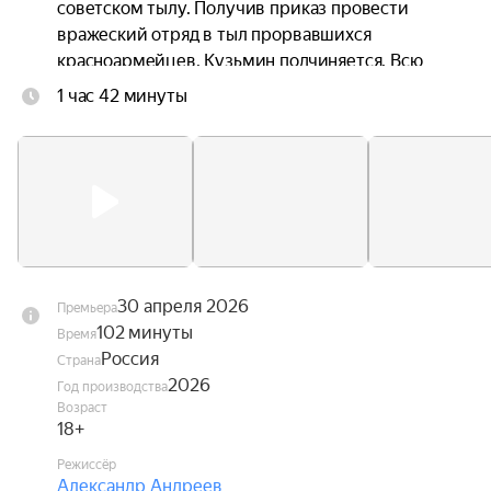
советском тылу. Получив приказ провести 
вражеский отряд в тыл прорвавшихся 
красноармейцев, Кузьмин подчиняется. Всю 
ночь он водит немцев сквозь метель по 
1 час 42 минуты
бездорожью, но враги не подозревают, что он 
задумал.
30 апреля 2026
Премьера
102 минуты
Время
Россия
Страна
2026
Год производства
Возраст
18+
Режиссёр
Александр Андреев