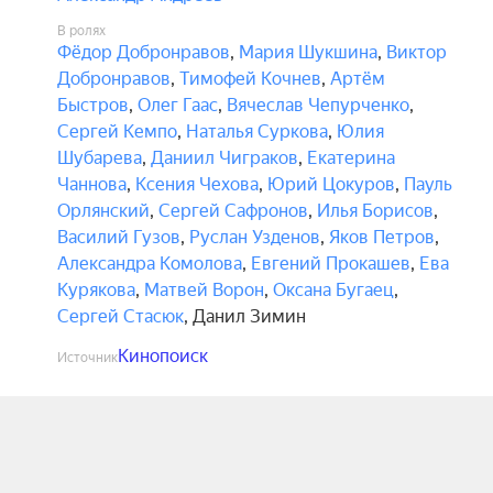
В ролях
Фёдор Добронравов
,
Мария Шукшина
,
Виктор
Добронравов
,
Тимофей Кочнев
,
Артём
Быстров
,
Олег Гаас
,
Вячеслав Чепурченко
,
Сергей Кемпо
,
Наталья Суркова
,
Юлия
Шубарева
,
Даниил Чиграков
,
Екатерина
Чаннова
,
Ксения Чехова
,
Юрий Цокуров
,
Пауль
Орлянский
,
Сергей Сафронов
,
Илья Борисов
,
Василий Гузов
,
Руслан Узденов
,
Яков Петров
,
Александра Комолова
,
Евгений Прокашев
,
Ева
Курякова
,
Матвей Ворон
,
Оксана Бугаец
,
Сергей Стасюк
,
Данил Зимин
Кинопоиск
Источник