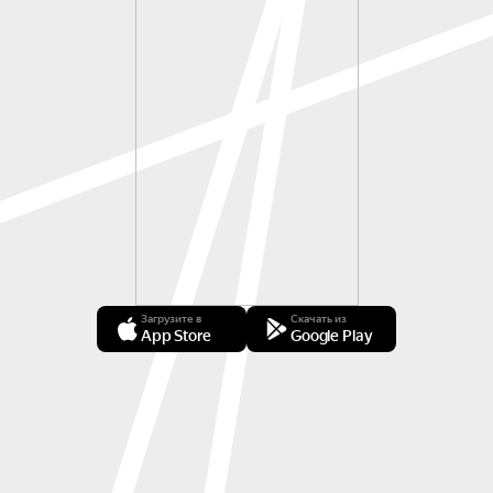
Загрузите в
Скачать из
App Store
Google Play