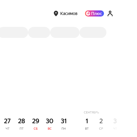
Касимов
СЕНТЯБРЬ
27
28
29
30
31
1
2
3
4
ЧТ
ПТ
СБ
ВС
ПН
ВТ
СР
ЧТ
ПТ