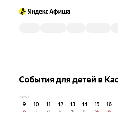
События для детей в Ка
АВГУСТ
9
10
11
12
13
14
15
16
ВС
ПН
ВТ
СР
ЧТ
ПТ
СБ
ВС