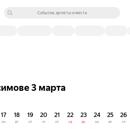
События, артисты и места
симове 3 марта
17
18
19
20
21
22
23
24
25
26
ПН
ВТ
СР
ЧТ
ПТ
СБ
ВС
ПН
ВТ
СР