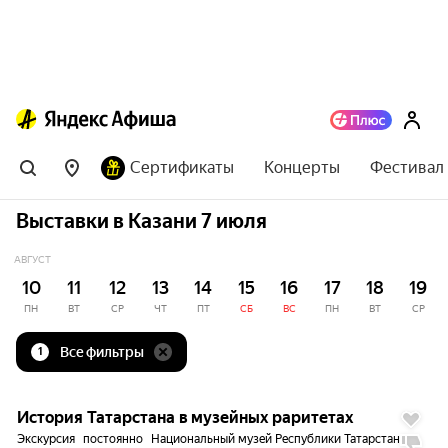
Сертификаты
Концерты
Фестивал
Выставки в Казани 7 июля
АВГУСТ
10
11
12
13
14
15
16
17
18
19
ПН
ВТ
СР
ЧТ
ПТ
СБ
ВС
ПН
ВТ
СР
Все фильтры
1
до
5%
История Татарстана в музейных раритетах
Экскурсия
постоянно
Национальный музей Республики Татарстан