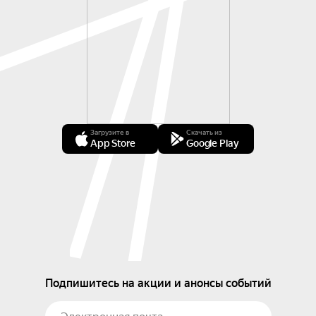
намеченные, абстрактные фигуры, лишенные 
конкретных черт лица, что придает им 
универсальность и вневременной характер. При 
этом персонажи ее работ кажутся глубоко 
одухотворенными и наполненными внутренним 
светом. Они пребывают в состоянии 
абсолютного слияния с миром, становясь частью 
лесного шума, движения ветра или тепла земли. 
Загрузите в
Скачать из
Эта анонимность подчеркивает, что перед нами 
App Store
Google Play
не конкретные люди, а души, находящиеся в 
гармонии с внутренними циклами природы — 
безмолвные свидетели вечного обновления 
жизни.

Выставка «Триумф солнца» становится 
своеобразным мостом между древним культом 
небесного светила и поиском нашей 
Подпишитесь на акции и анонсы событий
идентичности. Объединяя в себе магию летнего 
солнцестояния, богатую фактуру тюркской 