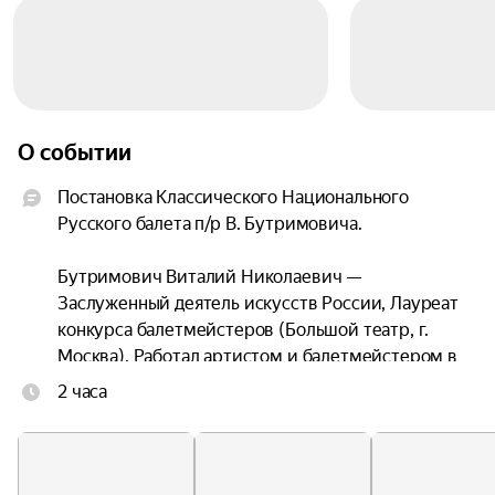
О событии
Постановка Классического Национального 
Русского балета п/р В. Бутримовича.

Бутримович Виталий Николаевич — 
Заслуженный деятель искусств России, Лауреат 
конкурса балетмейстеров (Большой театр, г. 
Москва). Работал артистом и балетмейстером в 
Белорусском театре оперы и балета. С 1975 по 
2 часа
1993 год был главным балетмейстером 
Челябинского театра оперы и балета, 
Белорусского театра музыкальной комедии, 
Государственного ансамбля танца БССР, 