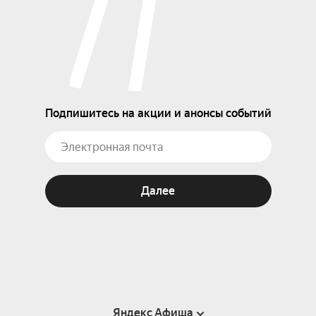
мастера танца. Основу балетной труппы на 
сегодняшний день составляют выпускники 
Московской академии хореографии, Академии 
русского балета имени А. Я. Вагановой (Санкт-
Петербург) и других известных балетных школ 
России.

Подпишитесь на акции и анонсы событий
Продолжительность — 2 часа с одним антрактом
Далее
Яндекс Афиша