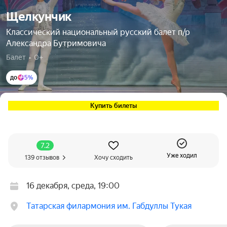
Щелкунчик
Классический национальный русский балет п/р
Александра Бутримовича
Балет  •  0+
до
5%
Купить билеты
7.2
Уже ходил
139 отзывов
Хочу сходить
16 декабря, среда, 19:00
Татарская филармония им. Габдуллы Тукая