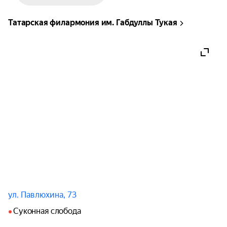
весь балет состоит из таких «хитов»! Пожалуй, 
это самое узнаваемое произведение во всем 
Татарская филармония им. Габдуллы Тукая
мире. Чего только стоит завораживающий 
Танец феи Драже, нежнейший Вальс Цветов, 
череда танцев: Шоколад, Кофе, Чай и многие 
другие. Да и кто из детей, в конце концов, не 
мечтал оказаться на месте Мари и Щелкунчика в 
этом сказочном месте из шоколада, карамели, 
зефира и прочих вкусностей?!

Основные события в балете разворачиваются на 
кануне большого и светлого праздника — 
Рождества.

В доме Штальбаума собрались гости и крестный 
Мари, который пришел с кучей подарков для 
ул. Павлюхина, 73
детей. Среди них заметно выделяется кукла, 
Суконная слобода
предназначенная для колки орехов — 
Щелкунчик. Довольно неуклюжая игрушка с 