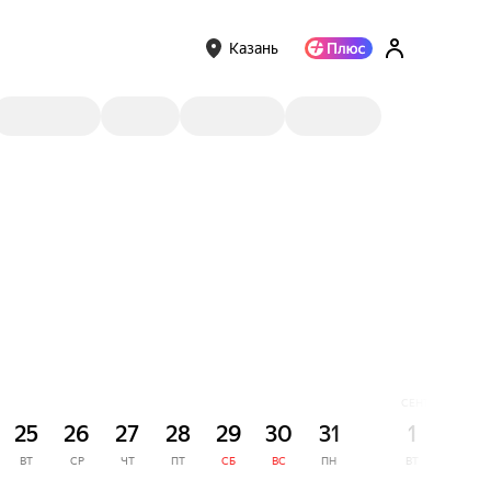
Казань
СЕНТЯБРЬ
25
26
27
28
29
30
31
1
2
ВТ
СР
ЧТ
ПТ
СБ
ВС
ПН
ВТ
СР