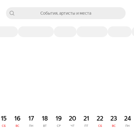
События, артисты и места
15
16
17
18
19
20
21
22
23
24
СБ
ВС
ПН
ВТ
СР
ЧТ
ПТ
СБ
ВС
ПН