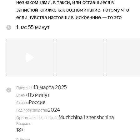
незнакомцами, в такси, или оставшиеся в 
записной книжке как воспоминание, потому что 
если чувства настоящие, искренние — то это 
навсегда. Моменты странных встреч и горьких 
1 час 55 минут
расставаний, в которых можно увидеть что-то 
знакомое.

Любые чувства между людьми — неповторимы. 
Но их химию почувствует каждый, кто хоть 
однажды влюблялся или уходил.
13 марта 2025
Премьера
115 минут
Время
Россия
Страна
2024
Год производства
Muzhchina i zhenshchina
Оригинальное название
Возраст
18+