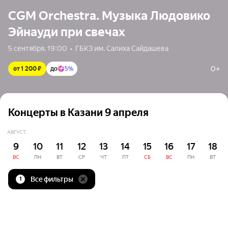
CGM Orchestra. Музыка Людовико
Эйнауди при свечах
5 сентября, 19:00  •  ГБКЗ им. Салиха Сайдашева
0+
от 1 200 ₽
до
5%
Концерты в Казани 9 апреля
АВГУСТ
9
10
11
12
13
14
15
16
17
18
ВС
ПН
ВТ
СР
ЧТ
ПТ
СБ
ВС
ПН
ВТ
Все фильтры
1