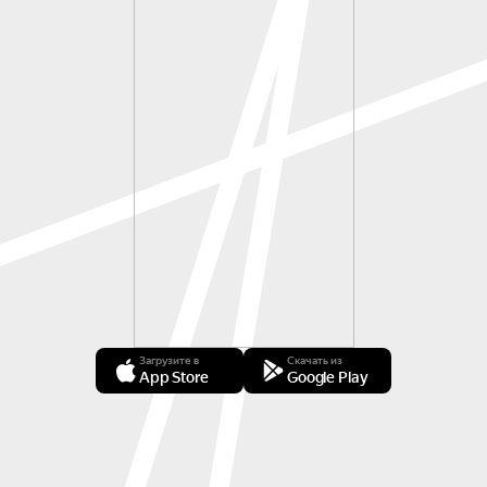
Загрузите в
Скачать из
App Store
Google Play