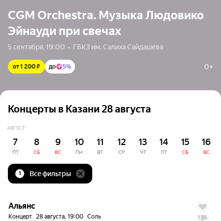
CGM Orchestra. Музыка Людовико
Эйнауди при свечах
5 сентября, 19:00  •  ГБКЗ им. Салиха Сайдашева
0+
от 1 200 ₽
до
5%
Концерты в Казани 28 августа
АВГУСТ
7
8
9
10
11
12
13
14
15
16
ПТ
СБ
ВС
ПН
ВТ
СР
ЧТ
ПТ
СБ
ВС
Все фильтры
1
до
5%
Альянс
Концерт
28 августа, 19:00
Соль