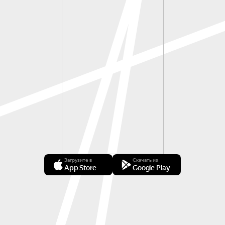
Загрузите в
Скачать из
App Store
Google Play