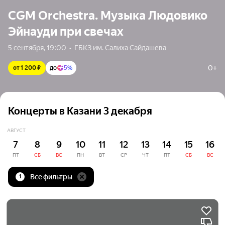
CGM Orchestra. Музыка Людовико
Эйнауди при свечах
5 сентября, 19:00  •  ГБКЗ им. Салиха Сайдашева
0+
от 1 200 ₽
до
5%
Концерты в Казани 3 декабря
АВГУСТ
7
8
9
10
11
12
13
14
15
16
ПТ
СБ
ВС
ПН
ВТ
СР
ЧТ
ПТ
СБ
ВС
Все фильтры
1