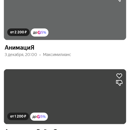
от 2 200 ₽
до
5%
АнимациЯ
3 декабря, 20:00
Максимилианс
от 1 200 ₽
до
5%