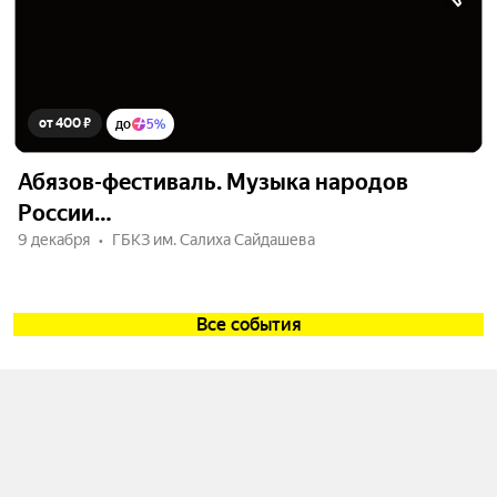
от 400 ₽
до
5%
Абязов-фестиваль. Музыка народов
России…
9 декабря
ГБКЗ им. Салиха Сайдашева
Все события