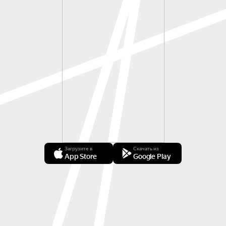
Загрузите в
Скачать из
App Store
Google Play