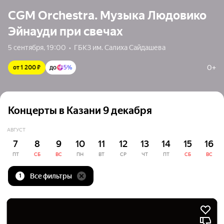
CGM Orchestra. Музыка Людовико
Эйнауди при свечах
5 сентября, 19:00  •  ГБКЗ им. Салиха Сайдашева
0+
от 1 200 ₽
до
5%
Концерты в Казани 9 декабря
АВГУСТ
7
8
9
10
11
12
13
14
15
16
ПТ
СБ
ВС
ПН
ВТ
СР
ЧТ
ПТ
СБ
ВС
Все фильтры
1