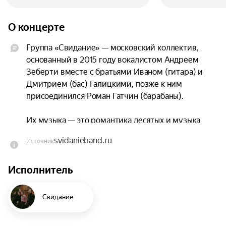
О концерте
Группа «Свидание» — московский коллектив, 
основанный в 2015 году вокалистом Андреем 
Зеберти вместе с братьями Иваном (гитара) и 
Дмитрием (бас) Галицкими, позже к ним 
присоединился Роман Гатчин (барабаны).

Их музыка — это романтика десятых и музыка 
городской влюблённости. Обаятельные 
svidanieband.ru
Источник
инструменталы тут сливаются с лирикой Андрея 
Зеберти, соединяющей литературу серебряного 
Исполнитель
века со столичной жизнью сегодняшнего дня — 
получается вневременная музыка, которая 
уместно звучит и в плейлистах нынешних 
Свидание
двадцатилетних, при этом вызывая приятную 
ностальгию у их родителей.
