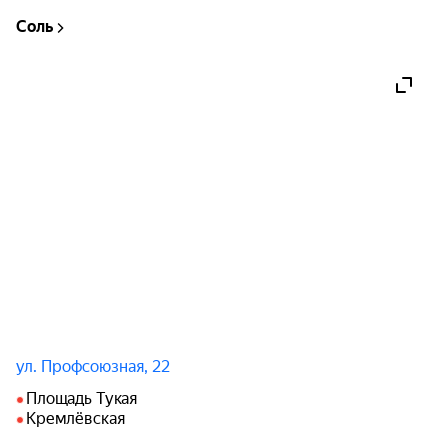
Соль
За это время «Свидания» сложилась преданная 
фан-база молодых, думающих и чувствующих 
людей. Их главная на сегодня песня называется 
«Случайная любовь», а у клипа на песню 
«Любовь» (в кадре группа «Мы») — более 
миллиона просмотров на YouTube. Среди 
достижений — заметная на независимой сцене 
премия «Золотая горгулья» (как раз в категории 
«Независимый проект»), ежегодно вручаемая 
московским клубом «16 тонн».
ул. Профсоюзная, 22
Площадь Тукая
Кремлёвская