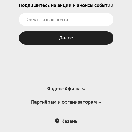
Подпишитесь на акции и анонсы событий
Далее
Яндекс Афиша
Партнёрам и организаторам
Справка
Пользовательское соглашение
Партнёрам и организаторам мероприятий
Казань
Подарочные сертификаты
Билетная система Яндекс Билеты