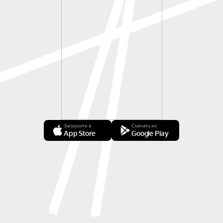
Загрузите в
Скачать из
App Store
Google Play