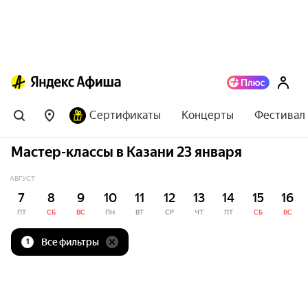
Сертификаты
Концерты
Фестивал
Мастер-классы в Казани 23 января
АВГУСТ
7
8
9
10
11
12
13
14
15
16
ПТ
СБ
ВС
ПН
ВТ
СР
ЧТ
ПТ
СБ
ВС
Все фильтры
1