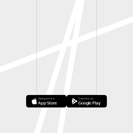
Загрузите в
Скачать из
App Store
Google Play