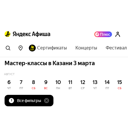
Сертификаты
Концерты
Фестивал
Мастер-классы в Казани 3 марта
АВГУСТ
6
7
8
9
10
11
12
13
14
15
ЧТ
ПТ
СБ
ВС
ПН
ВТ
СР
ЧТ
ПТ
СБ
Все фильтры
1