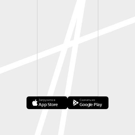
Загрузите в
Скачать из
App Store
Google Play