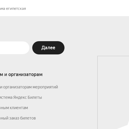
ьма египетская
Далее
м и организаторам
и организаторам мероприятий
истема Яндекс Билеты
вным клиентам
ный заказ билетов