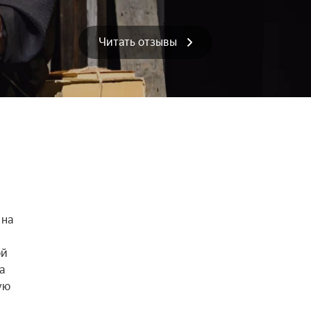
Читать отзывы
на 
й 
 
ю 