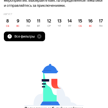
мероприятия. Выбирайте квесты определённой тематики
и отправляйтесь за приключениями.
АВГУСТ
8
9
10
11
12
13
14
15
16
17
СБ
ВС
ПН
ВТ
СР
ЧТ
ПТ
СБ
ВС
ПН
Все фильтры
1