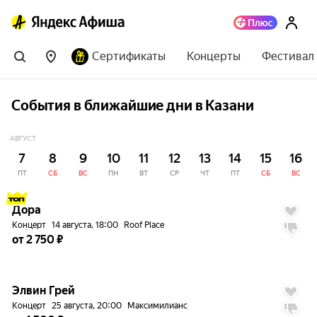
Сертификаты
Концерты
Фестивал
События в ближайшие дни в Казани
АВГУСТ
7
8
9
10
11
12
13
14
15
16
ПТ
СБ
ВС
ПН
ВТ
СР
ЧТ
ПТ
СБ
ВС
до
5%
Дора
Концерт
14 августа, 18:00
Roof Place
от 2 750 ₽
до
5%
Элвин Грей
Концерт
25 августа, 20:00
Максимилианс