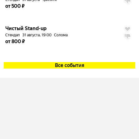
от 500 ₽
до
5%
9.6
Чистый Stand-up
Стендап
31 августа, 19:00
Солома
от 800 ₽
Все события