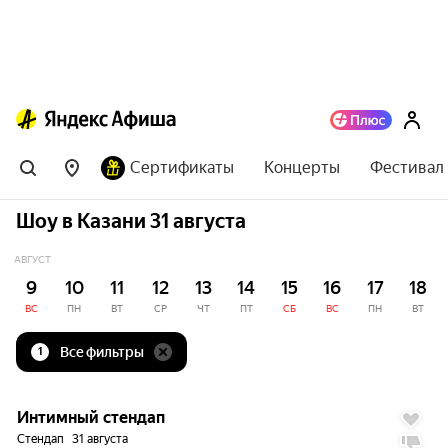
Сертификаты
Концерты
Фестивал
Шоу в Казани 31 августа
АВГУСТ
9
10
11
12
13
14
15
16
17
18
ВС
ПН
ВТ
СР
ЧТ
ПТ
СБ
ВС
ПН
ВТ
Все фильтры
1
до
5%
9.9
Интимный стендап
Стендап
31 августа