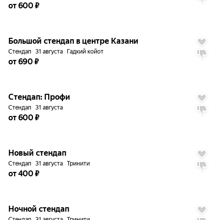
от 600 ₽
до
5%
9.7
Большой стендап в центре Казани
Стендап
31 августа
Гадкий койот
от 690 ₽
до
5%
9.6
Стендап: Профи
Стендап
31 августа
от 600 ₽
до
5%
9.6
Новый стендап
Стендап
31 августа
Тринити
от 400 ₽
до
5%
9.6
Ночной стендап
Стендап
31 августа
Тринити