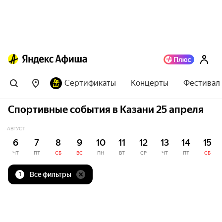
Сертификаты
Концерты
Фестивал
Спортивные события в Казани 25 апреля
АВГУСТ
6
7
8
9
10
11
12
13
14
15
ЧТ
ПТ
СБ
ВС
ПН
ВТ
СР
ЧТ
ПТ
СБ
Все фильтры
1