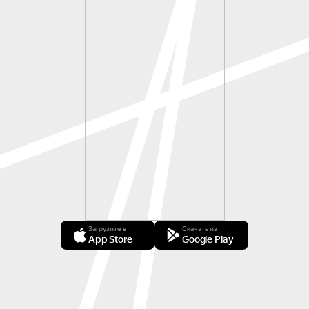
Загрузите в
Скачать из
App Store
Google Play