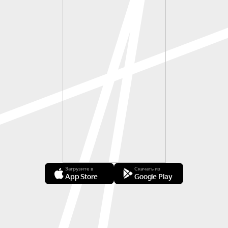
Загрузите в
Скачать из
App Store
Google Play