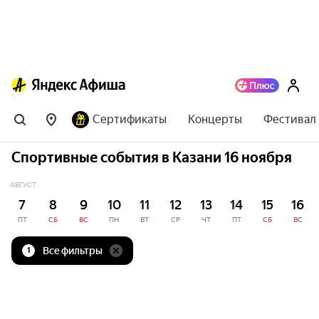
Сертификаты
Концерты
Фестивал
Спортивные события в Казани 16 ноября
АВГУСТ
7
8
9
10
11
12
13
14
15
16
ПТ
СБ
ВС
ПН
ВТ
СР
ЧТ
ПТ
СБ
ВС
Все фильтры
1