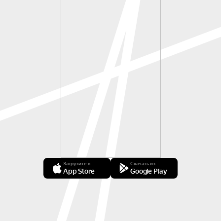
Загрузите в
Скачать из
App Store
Google Play