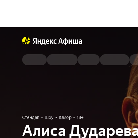
Стендап
Шоу
Юмор
18+
Алиса Дударев