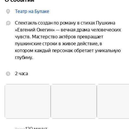
Театр на Булаке
Спектакль создан по роману в стихах Пушкина 
«Евгений Онегин» — вечная драма человеческих 
чувств. Мастерство актёров превращает 
пушкинские строки в живое действие, в 
котором каждый персонаж обретает уникальную 
глубину.

Постановка бережно сохраняет поэтический 
2 часа
текст Пушкина, позволяя зрителям вновь 
услышать завораживающие строки, знакомые с 
детства. В то же время режиссёрское видение 
Наили Рустамовны Фаткуллиной придаёт 
классическому произведению современное 
звучание, не нарушая его внутренней гармонии.

Спектакль напоминает: классика бессмертна, 
120 минут