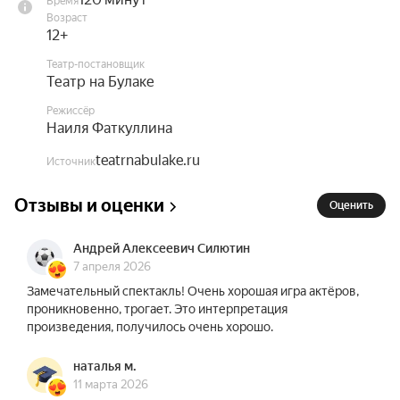
Время
потому что говорит о том, что волнует людей во 
Возраст
все времена — о любви, выборе и цене 
12+
упущенных возможностей.
Театр-постановщик
Театр на Булаке
Режиссёр
Наиля Фаткуллина
teatrnabulake.ru
Источник
Отзывы и оценки
Оценить
Андрей Алексеевич Силютин
7 апреля 2026
Замечательный спектакль! Очень хорошая игра актёров,
проникновенно, трогает. Это интерпретация
произведения, получилось очень хорошо.
наталья м.
11 марта 2026