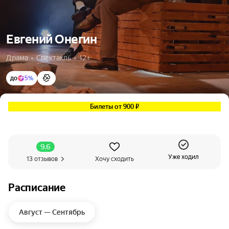
Евгений Онегин
Драма  •  Спектакль  •  12+
до
5%
Билеты от 900 ₽
9.6
Уже ходил
13 отзывов
Хочу сходить
Расписание
Август — Сентябрь