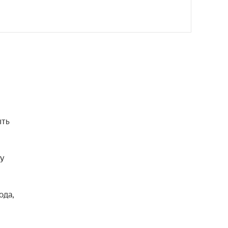
ть 
у 
да, 