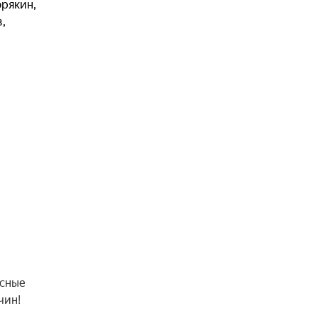
орякин
,
в
,
исные
чин!