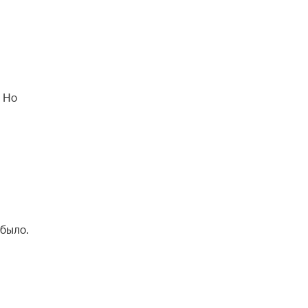
. Но
 было.