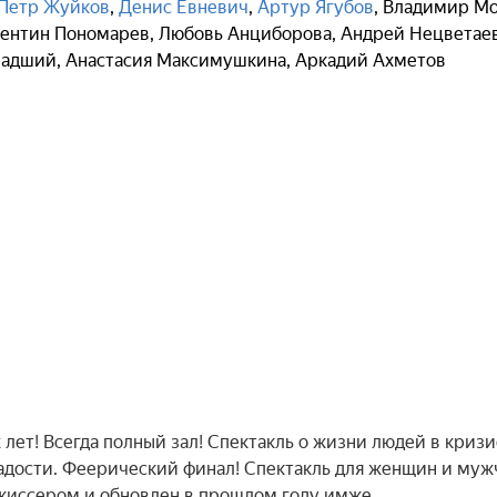
Петр Жуйков
,
Денис Евневич
,
Артур Ягубов
,
Владимир М
ентин Пономарев
,
Любовь Анциборова
,
Андрей Нецветае
ладший
,
Анастасия Максимушкина
,
Аркадий Ахметов
 лет! Всегда полный зал! Спектакль о жизни людей в криз
радости. Феерический финал! Спектакль для женщин и муж
жиссером и обновлен в прошлом году имже…