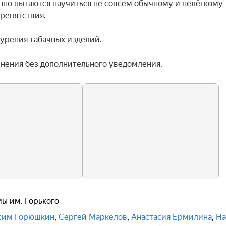
нно пытаются научиться не совсем обычному и нелёгкому 
репятствия.

урения табачных изделий.

енения без дополнительного уведомления.
ы им. Горького
сим Горюшкин
,
Сергей Маркелов
,
Анастасия Ермилина
,
На