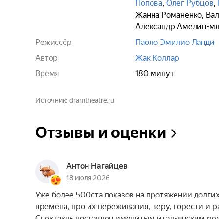
Попова
,
Олег Рубцов
,
Жанна Романенко
,
Вал
Александр Амелин-м
Режиссёр
Паоло Эмилио Ланди
Автор
Жак Коллар
Время
180 минут
Источник
dramtheatre.ru
Отзывы и оценки
Антон Нагайцев
18 июля 2026
Уже более 500ста показов на протяжении долгих
времена, про их переживания, веру, горести и 
Спектакль поставлен именитым итальянским ре