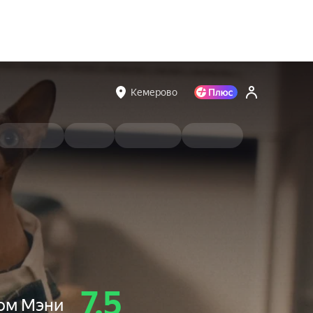
Кемерово
7.5
сом Мэни