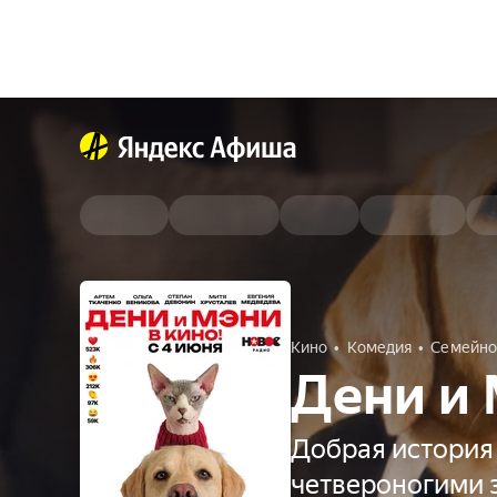
Кино
Комедия
Семейно
Дени и 
Добрая история
четвероногими 