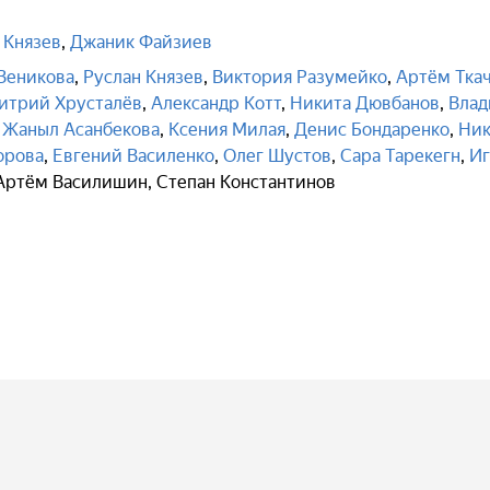
 Князев
,
Джаник Файзиев
Веникова
,
Руслан Князев
,
Виктория Разумейко
,
Артём Тка
итрий Хрусталёв
,
Александр Котт
,
Никита Дювбанов
,
Влад
,
Жаныл Асанбекова
,
Ксения Милая
,
Денис Бондаренко
,
Ник
орова
,
Евгений Василенко
,
Олег Шустов
,
Сара Тарекегн
,
Иг
Артём Василишин
,
Степан Константинов