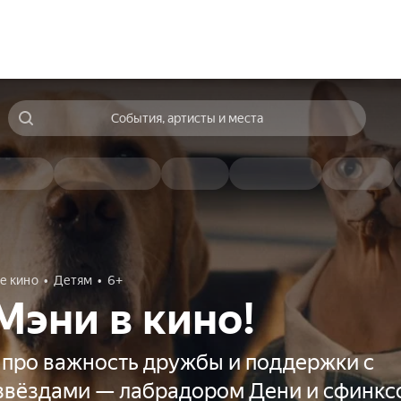
События, артисты и места
е кино
Детям
6+
Мэни в кино!
 про важность дружбы и поддержки с
звёздами — лабрадором Дени и сфинк