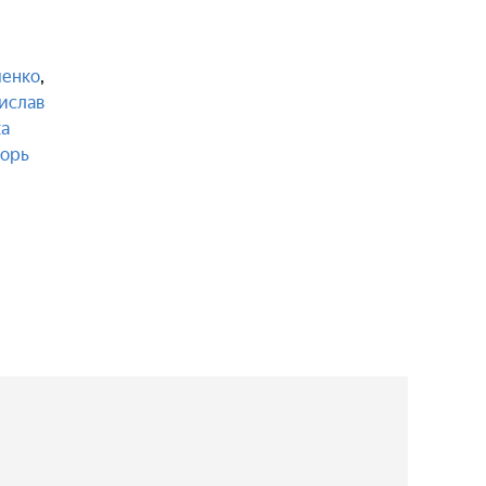
ченко
,
ислав
а
орь