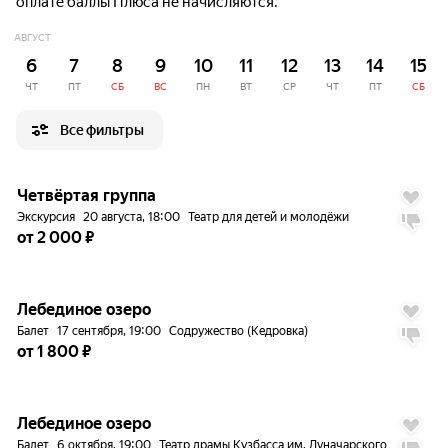
оплате баллы Плюса не начисляются.
АВГУСТ
6
7
8
9
10
11
12
13
14
15
ЧТ
ПТ
СБ
ВС
ПН
ВТ
СР
ЧТ
ПТ
СБ
Все фильтры
до
5%
Четвёртая группа
Экскурсия
20 августа, 18:00
Театр для детей и молодёжи
от 2 000 ₽
до
5%
8.7
Лебединое озеро
Балет
17 сентября, 19:00
Содружество (Кедровка)
от 1 800 ₽
до
5%
Лебединое озеро
Балет
6 октября, 19:00
Театр драмы Кузбасса им. Луначарского