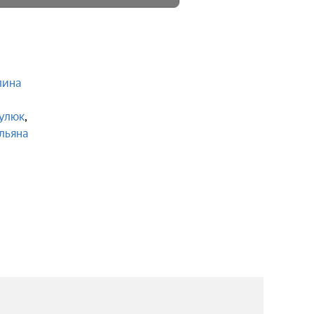
лина
,
Гулюк
,
льяна