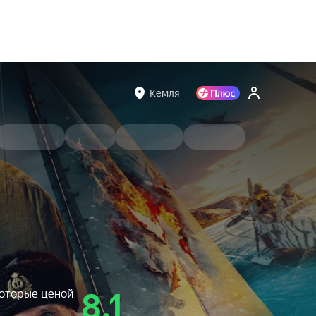
Кемля
которые ценой
8.1