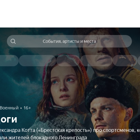
События, артисты и места
Военный
16+
оги
ксандра Котта («Брестская крепость») про спортсменов, 
али жителей блокадного Ленинграда