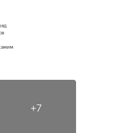
яд 
в 
самим 
+7