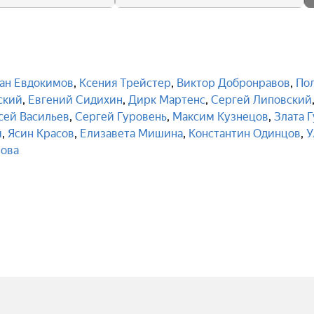
ан Евдокимов
,
Ксения Трейстер
,
Виктор Добронравов
,
По
ский
,
Евгений Сидихин
,
Дирк Мартенс
,
Сергей Липовский
сей Васильев
,
Сергей Гуровень
,
Максим Кузнецов
,
Злата 
й
,
Ясин Красов
,
Елизавета Мишина
,
Константин Одинцов
,
У
рова