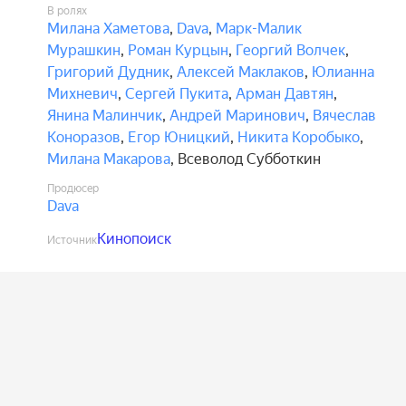
В ролях
Милана Хаметова
,
Dava
,
Марк-Малик
Мурашкин
,
Роман Курцын
,
Георгий Волчек
,
Григорий Дудник
,
Алексей Маклаков
,
Юлианна
Михневич
,
Сергей Пукита
,
Арман Давтян
,
Янина Малинчик
,
Андрей Маринович
,
Вячеслав
Коноразов
,
Егор Юницкий
,
Никита Коробыко
,
Милана Макарова
,
Всеволод Субботкин
Продюсер
Dava
Кинопоиск
Источник