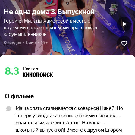
Не одна дома 3. Выпускной
Героиня Миланы Хаметовой вместе с
друзьями спасает школьный праздник от
злоумышленников
Комедия  •  Кино  •  16+
8.3
Рейтинг
О фильме
Маша опять сталкивается с коварной Няней. Но 
теперь у злодейки появился новый союзник — 
обаятельный аферист Антон. На кону — 
школьный выпускной! Вместе с другом Егором 