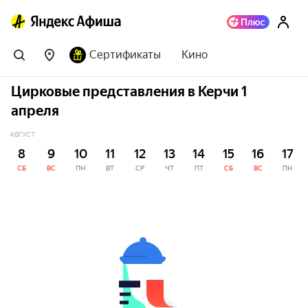
Сертификаты
Кино
Цирковые представления в Керчи 1
апреля
АВГУСТ
8
9
10
11
12
13
14
15
16
17
СБ
ВС
ПН
ВТ
СР
ЧТ
ПТ
СБ
ВС
ПН