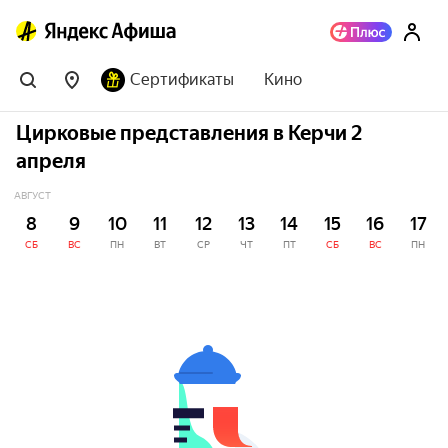
Сертификаты
Кино
Цирковые представления в Керчи 2
апреля
АВГУСТ
8
9
10
11
12
13
14
15
16
17
СБ
ВС
ПН
ВТ
СР
ЧТ
ПТ
СБ
ВС
ПН