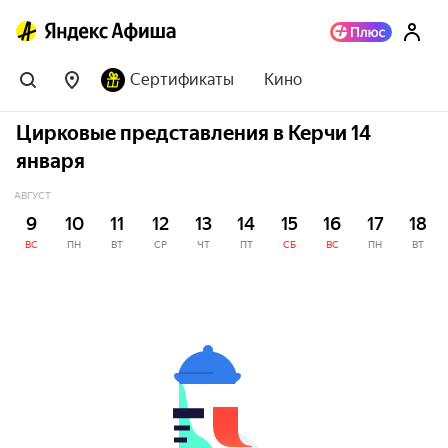
Сертификаты
Кино
Цирковые представления в Керчи 14
января
АВГУСТ
9
10
11
12
13
14
15
16
17
18
ВС
ПН
ВТ
СР
ЧТ
ПТ
СБ
ВС
ПН
ВТ