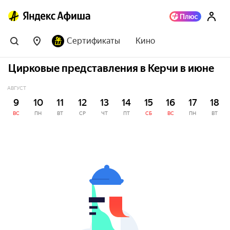
Сертификаты
Кино
Цирковые представления в Керчи в июне
АВГУСТ
9
10
11
12
13
14
15
16
17
18
ВС
ПН
ВТ
СР
ЧТ
ПТ
СБ
ВС
ПН
ВТ